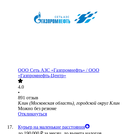
ООО
Сеть АЗС «Газпромнефть» / ООО
«Газпромнефть-Центр»
4.0
•
891
отзыв
Клин (Московская область), городской округ Клин
Можно без резюме
Откликнуться
Курьер на маленькие расстояния
до
190 000
₽
за месяц,
до вычета налогов