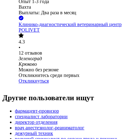
Опыт 1-3 года
Вахта
Выплаты: Два раза в месяц
Клинико-диагностический ветеринарный центр
POLIVET
4.3
•
12
отзывов
Зеленоград
Крюково
Можно без резюме
Откликнитесь среди первых
Откликнуться
Другие пользователи ищут
фармацевт-провизор
специалист лаборатории
директор отделения
врач анестезиолог-реаниматолог
дежурный техник
ведущий специалист по охране труда и технике