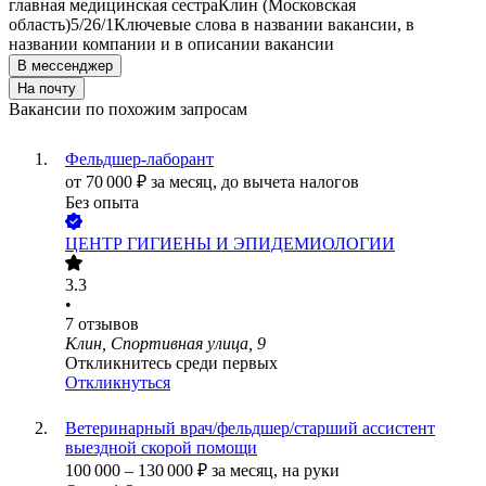
главная медицинская сестра
Клин (Московская
область)
5/2
6/1
Ключевые слова в названии вакансии, в
названии компании и в описании вакансии
В мессенджер
На почту
Вакансии по похожим запросам
Фельдшер-лаборант
от
70 000
₽
за месяц,
до вычета налогов
Без опыта
ЦЕНТР ГИГИЕНЫ И ЭПИДЕМИОЛОГИИ
3.3
•
7
отзывов
Клин, Спортивная улица, 9
Откликнитесь среди первых
Откликнуться
Ветеринарный врач/фельдшер/старший ассистент
выездной скорой помощи
100 000
–
130 000
₽
за месяц,
на руки