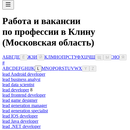
Работа и вакансии
по профессии в Клину
(Московская область)
А
Б
В
Г
Д
Е
Ж
З
И
К
Л
М
Н
О
П
Р
С
Т
У
Ф
Х
Ц
Ч
Ш
Э
Ю
Ё
Й
Щ
Ы
Я
#
A
B
C
D
E
F
G
H
I
J
K
M
N
O
P
Q
R
S
T
U
V
W
X
L
Y
Z
lead Android developer
lead business analyst
lead data scientist
lead developer
8
lead frontend developer
lead game designer
lead generation manager
lead generation specialist
lead IOS developer
lead Java developer
lead .NET developer