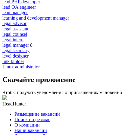
lead PHP developer
lead QA engineer
lean manager
learning and development manager
legal advisor
legal assistant
legal counsel
legal intern
legal manager
8
legal secretary
level designer
link builder
Linux administrator
Скачайте приложение
Чтобы получать уведомления о приглашениях мгновенно
HeadHunter
Размещение вакансий
Поиск по резюме
О компании
Наши вакансии