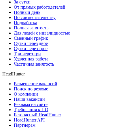
За сутки
От прямых работодателей
Полный день
По совместительству
Подработка
Полная занятость
Для людей с инвалидностью
Сменный график
Сутки через двое
Сутки через трое
Три через три
Удаленная работа
Частичная занятость
HeadHunter
Размещение вакансий
Поиск по резюме
О компании
Наши вакансии
Реклама на сайте
Требования к ПО
Безопасный HeadHunter
HeadHunter API
Партнерам