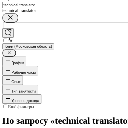
technical translator
Клин (Московская область)
График
Рабочие часы
Опыт
Тип занятости
Уровень дохода
Ещё фильтры
По запросу «technical translat