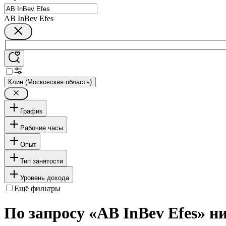
AB InBev Efes
Клин (Московская область)
График
Рабочие часы
Опыт
Тип занятости
Уровень дохода
Ещё фильтры
По запросу «AB InBev Efes» н