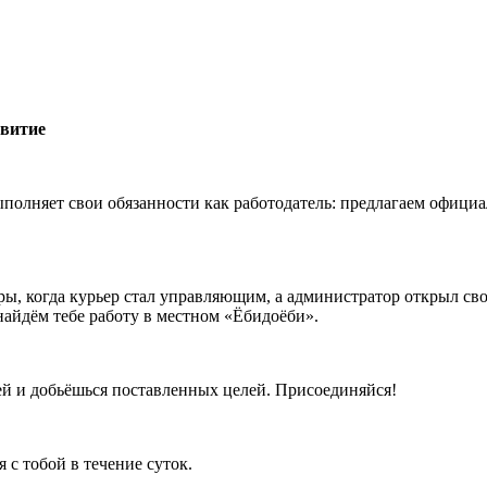
звитие
лняет свои обязанности как работодатель: предлагаем официал
ры, когда курьер стал управляющим, а администратор открыл св
 найдём тебе работу в местном «Ёбидоёби».
ей и добьёшься поставленных целей. Присоединяйся!
 с тобой в течение суток.