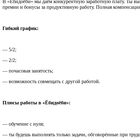
В «Ёбидоёби» мы даём конкурентную заработную плату. Ты выб
премии и бонусы за продуктивную работу. Полная компенсация
Гибкий график:
— 5/2;
— 2/2;
— почасовая занятость;
— возможность совмещать с другой работой.
Плюсы работы в «Ёбидоёби»:
— обучение с нуля;
— ты будешь выполнять только задачи, обговорённые при труд