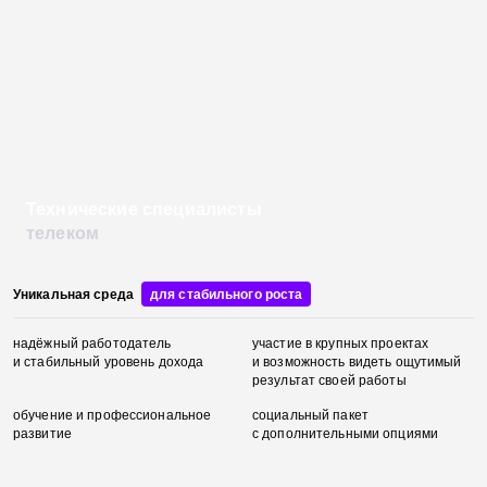
Технические специалисты
телеком
Уникальная среда
для стабильного роста
надёжный
работодатель
участие в крупных проектах
и стабильный
уровень дохода
и возможность видеть
ощутимый
результат своей
работы
обучение
и профессиональное
социальный
пакет
развитие
с дополнительными
опциями