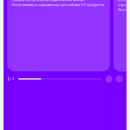
Ростелекома и современных российских ИТ-продуктах.
с вуза
Ростел
1
4