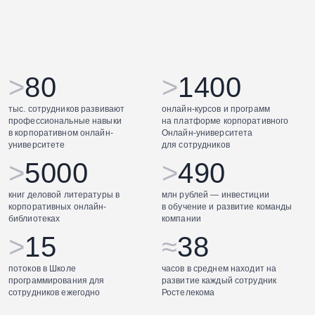
>
80
>
1400
тыс. сотрудников развивают
онлайн-курсов и программ
профессиональные навыки
на платформе корпоративного
в корпоративном онлайн-
Онлайн-университета
университете
для сотрудников
>
5000
>
490
книг деловой литературы в
млн рублей — инвестиции
корпоративных онлайн-
в обучение и развитие команды
библиотеках
компании
>
15
≈
38
потоков в Школе
часов в среднем находит на
программирования для
развитие каждый сотрудник
сотрудников ежегодно
Ростелекома