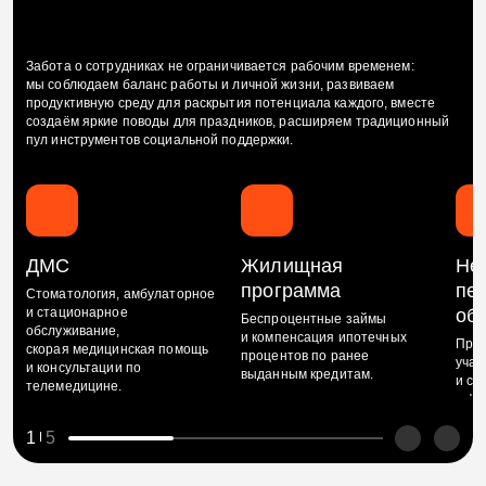
Забота о сотрудниках не ограничивается рабочим временем:
мы соблюдаем баланс работы и личной жизни, развиваем
продуктивную среду для раскрытия потенциала каждого, вместе
создаём яркие поводы для праздников, расширяем традиционный
пул инструментов социальной поддержки.
ДМС
Жилищная
Не
программа
пе
Стоматология, амбулаторное
и стационарное
об
Беспроцентные займы
обслуживание,
и компенсация ипотечных
Прог
скорая медицинская помощь
процентов по ранее
учас
и консультации по
выданным кредитам.
и со
телемедицине.
в фо
капи
1
5
сбе
и на