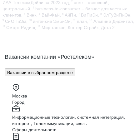
ИАА ТелекомДейли за 2023 год,
core – основной,
2
центральный,
business-to-consumer – бизнес для частных
3
клиентов,
Винк,
Вай-Фай,
АйПи,
ВиПиЭн,
ЭлТуВиПиЭн,
4
5
6
7
8
СиОПиЭм,
интенсив ЭмБиЭй,
план,
Альпина Диджитал,
9
10
11
12
Смарт Ридинг,
Мир танков, Контер Страйк, Дота 2
13
14
Вакансии компании «Ростелеком»
Вакансии в выбранном разделе
Москва
Город
Информационные технологии, системная интеграция,
интернет, Телекоммуникации, связь
Сферы деятельности