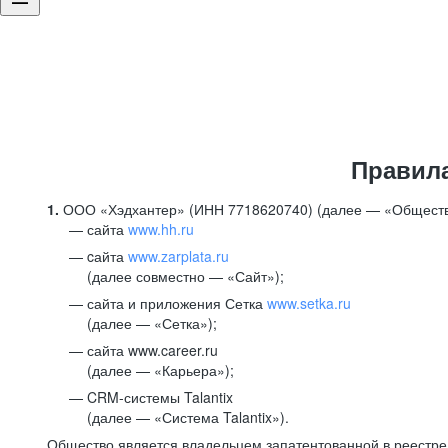
Правил
1.
ООО «Хэдхантер» (ИНН 7718620740) (далее — «Обществ
сайта
www.hh.ru
cайта
www.zarplata.ru
(далее совместно — «Сайт»);
сайта и приложения Сетка
www.setka.ru
(далее — «Сетка»);
сайта www.career.ru
(далее — «Карьера»);
CRM-системы Talantix
(далее — «Система Talantix»).
Общество является владельцем запатентованной в реестр