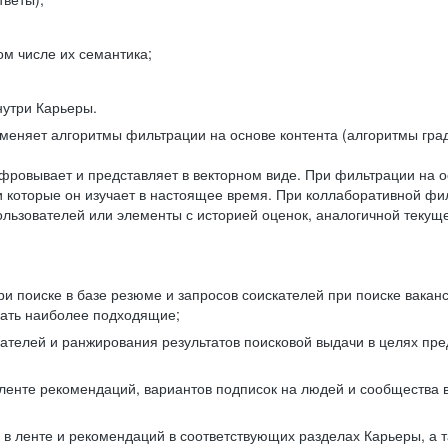
ом числе их семантика;
нутри Карьеры.
еняет алгоритмы фильтрации на основе контента (алгоритмы град
фровывает и представляет в векторном виде. При фильтрации на о
ли которые он изучает в настоящее время. При коллаборативной ф
льзователей или элементы с историей оценок, аналогичной текущ
и поиске в базе резюме и запросов соискателей при поиске вакан
рать наиболее подходящие;
одателей и ранжирования результатов поисковой выдачи в целях п
 ленте рекомендаций, вариантов подписок на людей и сообщества 
 в ленте и рекомендаций в соответствующих разделах Карьеры, а