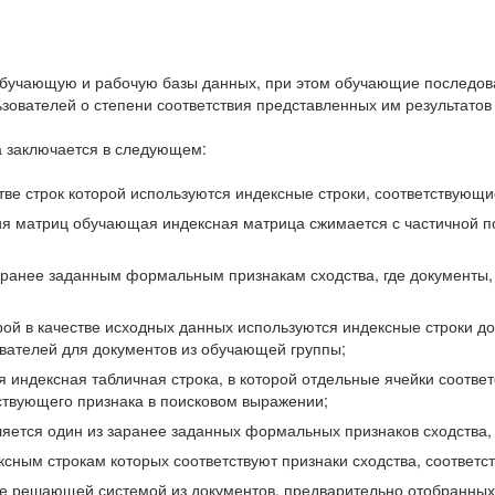
бучающую и рабочую базы данных, при этом обучающие последов
ователей о степени соответствия представленных им результатов 
 заключается в следующем:
ве строк которой используются индексные строки, соответствующ
ия матриц обучающая индексная матрица сжимается с частичной п
аранее заданным формальным признакам сходства, где документы,
ой в качестве исходных данных используются индексные строки д
ователей для документов из обучающей группы;
индексная табличная строка, в которой отдельные ячейки соответ
тствующего признака в поисковом выражении;
ляется один из заранее заданных формальных признаков сходства
ксным строкам которых соответствуют признаки сходства, соотве
е решающей системой из документов, предварительно отобранных 