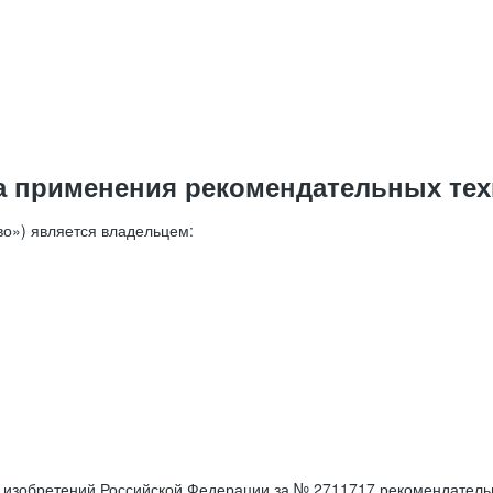
а применения рекомендательных тех
о») является владельцем:
е изобретений Российской Федерации за № 2711717 рекомендатель