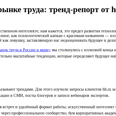
рынке труда: тренд-репорт от h
твенном интеллекте, нам кажется, это предел развития техноло
то иное, как психологический капкан с красивым названием — 
ё как ловушку, заставляющую нас недооценивать будущее и дел
ынок труда в России и мире»
мы столкнулись с иллюзией конца и
ительно масштабные тенденции, которые определяют будущее на
называют трендами. Для этого изучили запросы клиентов hh.ru 
кации в СМИ, посты блогеров и записи вебинаров экспертов.
ля встреч и удалённый формат работы, искусственный интеллек
через профессиональное сообщество, бум корпоративных академ