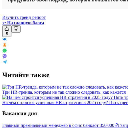
Изучить тренд-репорт
↩
На главную блога
5
Читайте также
Три HR-тренда, которым не так сложно следовать, как кажется
На чём строится успешная HR-стратегия в 2025 году? Пять тре
Вакансии дня
Главный премиальный менеджер в офис банка
от
350 000
₽
Газп