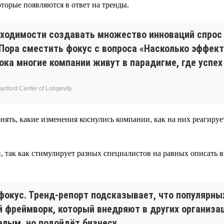
торые появляются в ответ на тренды.
бходимости создавать множество инноваций спрос
 Пора сместить фокус с вопроса «Насколько эффек
ка многие компании живут в парадигме, где успех
nford Center of Longevity
нять, какие изменения коснулись компании, как на них реагиру
, так как стимулирует разных специалистов на равных описать в
фокус. Тренд-репорт подсказывает, что популярн
 фреймворк, который внедряют в других организаци
елым, но подойдёт бизнесу