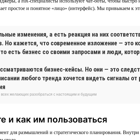
нджеры, а HR-специалисты используют чат-боты, чтобы быстро и
ет простое и понятное «лицо» (интерфейс). Мы привыкаем к эти
льные изменения, а есть реакция на них соответс
в. Но кажется, что современное изложение — это к
то есть бизнес со своими запросами и люди, кото
ассматриваются бизнес-кейсы. Но они — это следст
писании любого тренда хочется видеть сигналы от 
ия
я всех желающих разобраться с настоящим и будущим
е и как им пользоваться
мент для размышлений и стратегического планирования. Внутри
м столе.