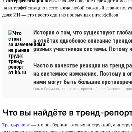
•
Интерфейсизация всего.
Рабочее общение переходит в мессе
на интерфейсизацию всего: когда любой сложный сервис получа
даже ИИ — это просто один из привычных интерфейсов
История о том, что существуют глоба
в отчётах однобокое описание трендо
разных участников системы. Потому ч
Часто в качестве реакции на тренд р
на системное изменение. Поэтому в о
ними могут быть большие противореч
Ольга Ерёмина, основатель проекта Future Decoder — дл
Что вы найдёте в тренд-репорт
Тренд-репорт
— это не сборник готовых инструкций, а инстру
им изучить результат нашего исследования и оценить на кругло