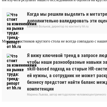
Когда мы решили выделить и метатре
дополнительно валидировать эти оцен
Евгений Вольнов, директор по контенту hh.ru
Мнение участников круглого стола не всегда совпадало с наши
Я вижу ключевой тренд в запросе люд
чтобы наши разнообразные навыки зам
skill-based подход на старые HR-сис
ей нужны, а сотрудник не может раск
бизнесу предстоит найти баланс межд
компетенции
Марина Львова, автор методологии человекоцентричного